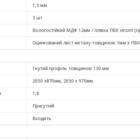
1,5 мм
3 шт
Вологостійкий МДФ 12мм / плівка ПВХ vinorit (Із
Оцинкований лист металу товщиною 1мм з ПВХ
Гнутий профіль товщиною 130 мм
2050 х870мм, 2050 х 970мм.
м
1,8
Присутній
Входить