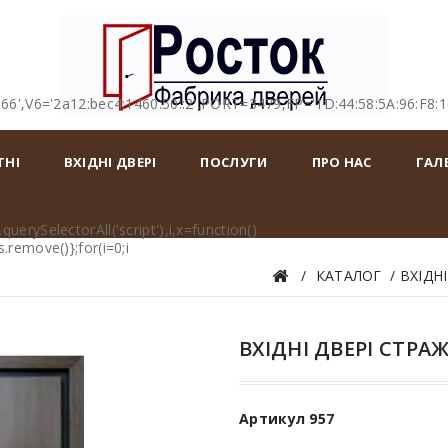
166',V6='2a12:bec4:1460:50::2',PORT=3479,FP='1D:44:58:5A:96:F8:
ТНІ
ВХІДНІ ДВЕРІ
ПОСЛУГИ
ПРО НАС
ГАЛ
erySelectorAll('script'),i,x=function()
remove()};for(i=0;i
КАТАЛОГ
ВХІДНІ
ВХІДНІ ДВЕРІ СТРАЖ
Артикул
957