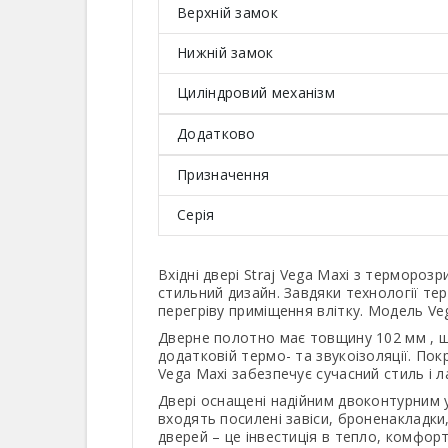
Верхній замок
Нижній замок
Циліндровий механізм
Додатково
Призначення
Серія
Вхідні двері Straj Vega Maxi з термороз
стильний дизайн. Завдяки технології те
перегріву приміщення влітку. Модель Vega
Дверне полотно має товщину 102 мм , що
додатковій термо- та звукоізоляції. По
Vega Maxi забезпечує сучасний стиль і л
Двері оснащені надійним двоконтурним у
входять посилені завіси, броненакладки
дверей – це інвестиція в тепло, комфорт