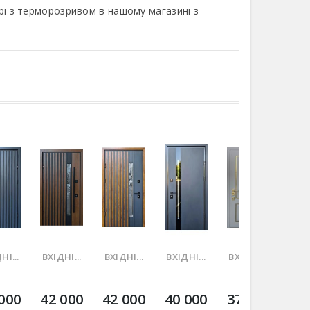
ері з терморозривом в нашому магазині з
НІ...
ВХІДНІ...
ВХІДНІ...
ВХІДНІ...
ВХІДНІ...
ВХІД
000
42 000
42 000
40 000
37 000
36