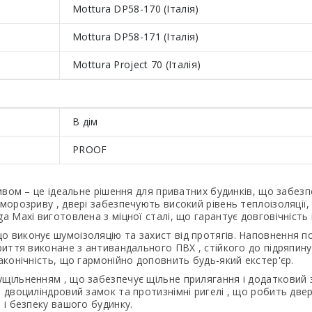
Mottura DP58-170 (Італія)
Mottura DP58-171 (Італія)
Mottura Project 70 (Італія)
В дім
PROOF
ривом – це ідеальне рішення для приватних будинків, що забезп
рморозриву , двері забезпечують високий рівень теплоізоляції
 Maxi виготовлена ​​з міцної сталі, що гарантує довговічність і
 виконує шумоізоляцію та захист від протягів. Наповнення по
криття виконане з антивандального ПВХ , стійкого до підряпин
аконічність, що гармонійно доповнить будь-який екстер'єр.
щільненням , що забезпечує щільне прилягання і додатковий з
, двоциліндровий замок та протизнімні ригелі , що робить дв
 і безпеку вашого будинку.