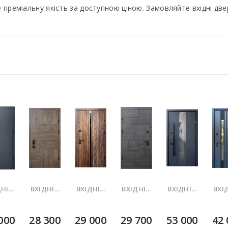
е преміальну якість за доступною ціною. Замовляйте вхідні дв
:
НІ...
ВХІДНІ...
ВХІДНІ...
ВХІДНІ...
ВХІДНІ...
ВХІД
000
28 300
29 000
29 700
53 000
42 