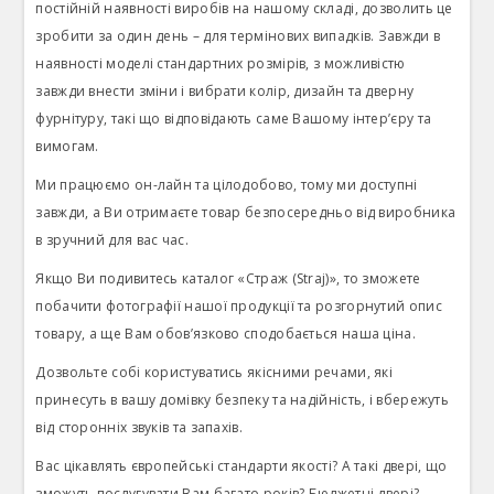
постійній наявності виробів на нашому складі, дозволить це
зробити за один день – для термінових випадків. Завжди в
наявності моделі стандартних розмірів, з можливістю
завжди внести зміни і вибрати колір, дизайн та дверну
фурнітуру, такі що відповідають саме Вашому інтер’єру та
вимогам.
Ми працюємо он-лайн та цілодобово, тому ми доступні
завжди, а Ви отримаєте товар безпосередньо від виробника
в зручний для вас час.
Якщо Ви подивитесь каталог «Страж (Straj)», то зможете
побачити фотографії нашої продукції та розгорнутий опис
товару, а ще Вам обов’язково сподобається наша ціна.
Дозвольте собі користуватись якісними речами, які
принесуть в вашу домівку безпеку та надійність, і вбережуть
від сторонніх звуків та запахів.
Вас цікавлять європейські стандарти якості? А такі двері, що
зможуть послугувати Вам багато років? Бюджетні двері?