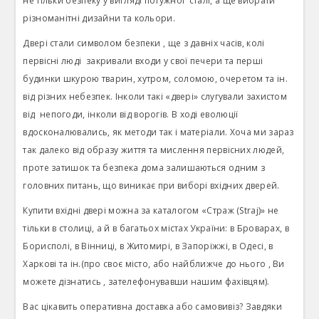
не тільки безпеку у вигляді потужної
сталі, а ще вибрати
різноманітні дизайни та кольори.
Двері стали символом безпеки , ще з давніх часів, колі
первісні люді
закривали входи у свої печери та перші
будинки шкурою тварин, хутром, соломою, очеретом та ін.
від різних небезпек. Інколи такі «двері» слугували захистом
від
непогоди, інколи від ворогів. В ході еволюції
вдосконалювались, як методи так і матеріали. Хоча ми зараз
так далеко від образу життя та мислення первісних людей,
проте затишок та безпека дома залишаються одним з
головних питань, що виникає при виборі вхідних дверей.
Купити вхідні двері можна за каталогом «Страж (Straj)» не
тільки в столиці, а й в багатьох містах України: в Броварах, в
Борисполі, в Вінниці, в Житомирі, в Запоріжжі, в Одесі, в
Харкові та ін.(про своє місто, або найближче до нього , Ви
можете дізнатись , зателефонувавши нашим фахівцям).
Вас цікавить оперативна доставка або самовивіз? Завдяки