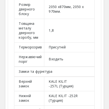
Розмір
2050 х870мм, 2050 х
дверного
970мм.
блоку
Товщина
металу
1,8
дверного
коробу, мм
Терморозрив
Присутній
Нержавіючий
Входить
поріг
Замки та фурнітура
Верхній
KALE KILIT
замок
-257L
(Турция)
Нижній
KALE KILIT -252R
замок
(Турция)