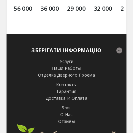
56 000
36 000
29 000
32 000
28 3
ЗБЕРІГАТИ ІНФОРМАЦІЮ
Услуги
Наши Работы
Отделка Дверного Проема
Контакты
Гарантия
Доставка И Оплата
Блог
О Нас
Отзывы