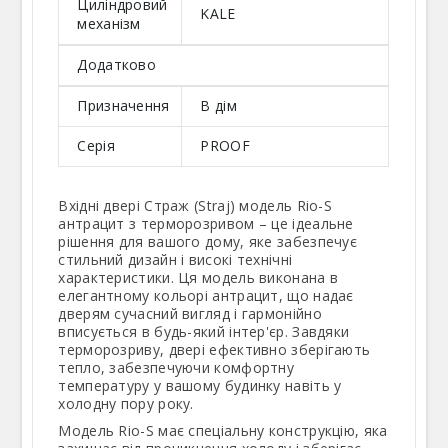
Циліндровий
KALE
механізм
Додатково
Призначення
В дім
Серія
PROOF
Вхідні двері Страж (Straj) модель Rio-S
антрацит з терморозривом – це ідеальне
рішення для вашого дому, яке забезпечує
стильний дизайн і високі технічні
характеристики. Ця модель виконана в
елегантному кольорі антрацит, що надає
дверям сучасний вигляд і гармонійно
вписується в будь-який інтер'єр. Завдяки
терморозриву, двері ефективно зберігають
тепло, забезпечуючи комфортну
температуру у вашому будинку навіть у
холодну пору року.
Модель Rio-S має спеціальну конструкцію, яка