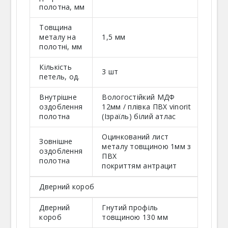
полотна, мм
Товщина
металу на
1,5 мм
полотні, мм
Кількість
3 шт
петель, од.
Внутрішне
Вологостійкий МДФ
оздоблення
12мм / плівка ПВХ vinorit
полотна
(Ізраїль) білий атлас
Оцинкований лист
Зовнішне
металу товщиною 1мм з
оздоблення
ПВХ
полотна
покриттям антрацит
Дверний короб
Дверний
Гнутий профіль
короб
товщиною 130 мм