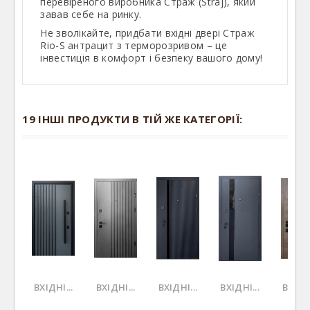
перевіреного виробника Страж (Straj), який
завав себе на ринку.
Не зволікайте, придбати вхідні двері Страж
Rio-S антрацит з терморозривом – це
інвестиція в комфорт і безпеку вашого дому!
19 ІНШІ ПРОДУКТИ В ТІЙ ЖЕ КАТЕГОРІЇ:
ВХІДНІ...
ВХІДНІ...
ВХІДНІ...
ВХІДНІ...
ВХІДНІ