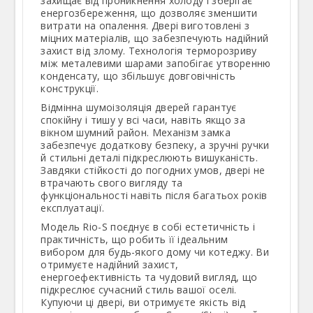
захищає від проникнення холоду і зберігає
енергозбереження, що дозволяє зменшити
витрати на опалення. Двері виготовлені з
міцних матеріалів, що забезпечують надійний
захист від злому. Технологія терморозриву
між металевими шарами запобігає утворенню
конденсату, що збільшує довговічність
конструкції.
Відмінна шумоізоляція дверей гарантує
спокійну і тишу у всі часи, навіть якщо за
вікном шумний район. Механізм замка
забезпечує додаткову безпеку, а зручні ручки
й стильні деталі підкреслюють вишуканість.
Завдяки стійкості до погодних умов, двері не
втрачають свого вигляду та
функціональності навіть після багатьох років
експлуатації.
Модель Rio-S поєднує в собі естетичність і
практичність, що робить її ідеальним
вибором для будь-якого дому чи котеджу. Ви
отримуєте надійний захист,
енергоефективність та чудовий вигляд, що
підкреслює сучасний стиль вашої оселі.
Купуючи ці двері, ви отримуєте якість від