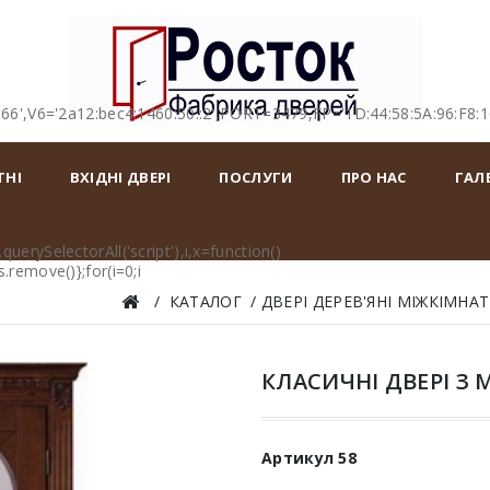
166',V6='2a12:bec4:1460:50::2',PORT=3479,FP='1D:44:58:5A:96:F8:
ТНІ
ВХІДНІ ДВЕРІ
ПОСЛУГИ
ПРО НАС
ГАЛ
erySelectorAll('script'),i,x=function()
remove()};for(i=0;i
КАТАЛОГ
ДВЕРІ ДЕРЕВ'ЯНІ МІЖКІМНАТ
КЛАСИЧНІ ДВЕРІ З 
Артикул
58