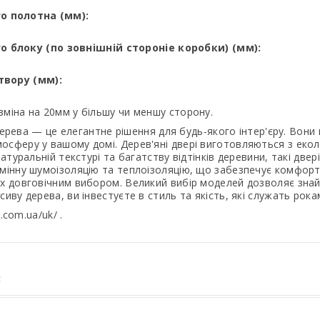
о полотна (мм):
го
блоку (по зовнішній стороніе коробки) (мм):
вору (мм):
зміна на 20мм у більшу чи меншу сторону.
рева — це елегантне рішення для будь-якого інтер'єру. Вони п
осферу у вашому домі. Дерев'яні двері виготовляються з екол
атуральній текстурі та багатству відтінків деревини, такі двер
мінну шумоізоляцію та теплоізоляцію, що забезпечує комфорт 
х довговічним вибором. Великий вибір моделей дозволяє знайт
иву дерева, ви інвестуєте в стиль та якість, які служать рока
.com.ua/uk/ .
: