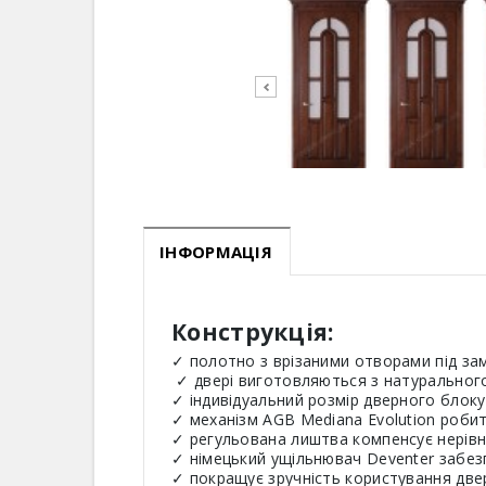
ІНФОРМАЦІЯ
Конструкція:
✓ полотно з врізаними отворами під зам
✓ двері виготовляються з натурального 
✓ індивідуальний розмір дверного блоку 
✓ механізм AGB Mediana Evolution роби
✓ регульована лиштва компенсує нерівнос
✓ німецький ущільнювач Deventer забе
✓ покращує зручність користування двер