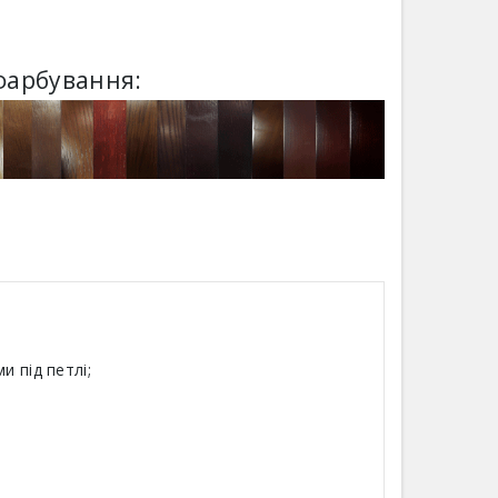
фарбування:
 під петлі;