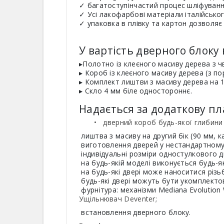
✓ багатоступінчастий процес шліфуван
✓ Усі лакофарбові матеріали італійськог
✓ упаковка в плівку та картон дозволя
У вартість дверного блоку
▸Полотно із клеєного масиву дерева з 
▸ Короб із клеєного масиву дерева (з по
▸ Комплект лиштви з масиву дерева на 1 
▸ Скло 4 мм біле одностороннє.
Надається за додаткову пл
• дверний короб будь-якої глибини (з
лиштва з масиву на другий бік (90 мм, к
виготовлення дверей у нестандартному 
індивідуальні розміри одностулкового д
на будь-якій моделі виконується будь-я
на будь-які двері може наноситися різь
будь-які двері можуть бути укомплекто
фурнітура: механізми Mediana Evolution 
Ущільнювач Deventer;
встановлення дверного блоку.