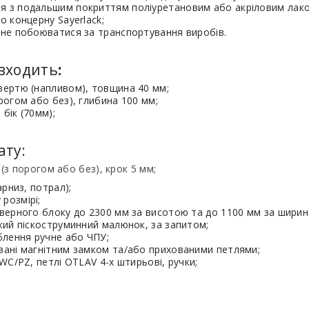
ня з подальшим покриттям поліуретановим або акріловим лак
о концерну Sayerlack;
є не побоюватися за транспортування виробів.
 входить
:
чвертю (напливом), товщина 40 мм;
рогом або без), глибина 100 мм;
бік (70мм);
ату:
 порогом або без), крок 5 мм;
арниз, потрал);
розмірі;
верного блоку до 2300 мм за висотою та до 1100 мм за ширин
кий піскоструминний малюнок, за запитом;
блення ручне або ЧПУ;
вані магнітним замком та/або прихованими петлями;
WC/PZ, петлі OTLAV 4-х штирьові, ручки;