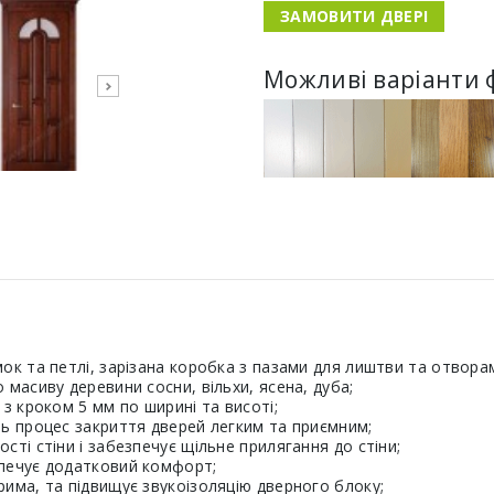
ЗАМОВИТИ ДВЕРІ
Можливі варіанти 
ок та петлі, зарізана коробка з пазами для лиштви та отворами
масиву деревини сосни, вільхи, ясена, дуба;
з кроком 5 мм по ширині та висоті;
ть процес закриття дверей легким та приємним;
ті стіни і забезпечує щільне прилягання до стіни;
зпечує додатковий комфорт;
има, та підвищує звукоізоляцію дверного блоку;