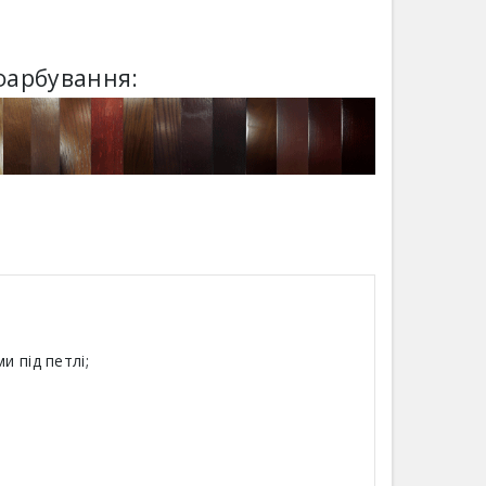
фарбування:
 під петлі;