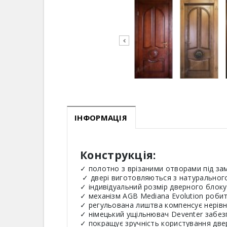
ІНФОРМАЦІЯ
Конструкція:
✓ полотно з врізаними отворами під зам
✓ двері виготовляються з натурального 
✓ індивідуальний розмір дверного блоку 
✓ механізм AGB Mediana Evolution роби
✓ регульована лиштва компенсує нерівнос
✓ німецький ущільнювач Deventer забе
✓ покращує зручність користування двер