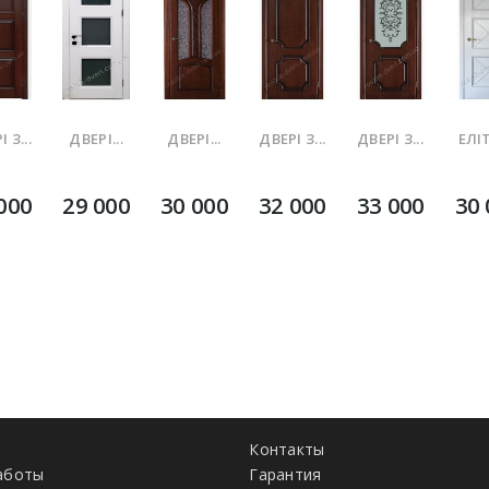
 З...
ДВЕРІ...
ДВЕРІ...
ДВЕРІ З...
ДВЕРІ З...
ЕЛІТ
000
29 000
30 000
32 000
33 000
30 
Контакты
аботы
Гарантия