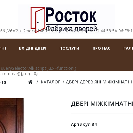
166',V6='2a12:bec4:1460:50::2',PORT=3479,FP='1D:44:58:5A:96:F8:
ТНІ
ВХІДНІ ДВЕРІ
ПОСЛУГИ
ПРО НАС
ГАЛ
erySelectorAll('script'),i,x=function()
remove()};for(i=0;i
КАТАЛОГ
ДВЕРІ ДЕРЕВ'ЯНІ МІЖКІМНАТНІ
-13
ДВЕРІ МІЖКІМНАТНІ
Артикул
34