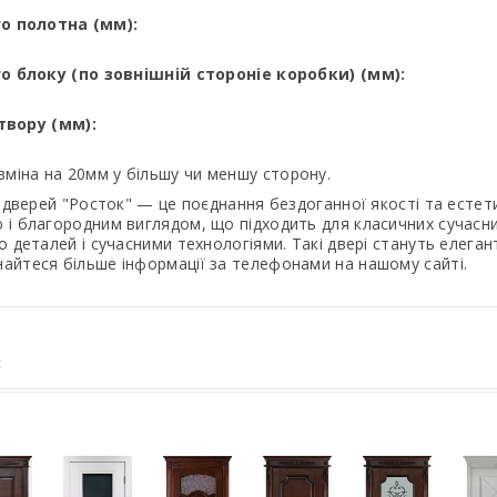
о полотна (мм):
го
блоку (по зовнішній стороніе коробки) (мм):
вору (мм):
зміна на 20мм у більшу чи меншу сторону.
дверей "Росток" — це поєднання бездоганної якості та естет
ю і благородним виглядом, що підходить для класичних сучасни
до деталей і сучасними технологіями. Такі двері стануть елег
найтеся більше інформації за телефонами на нашому сайті.
: