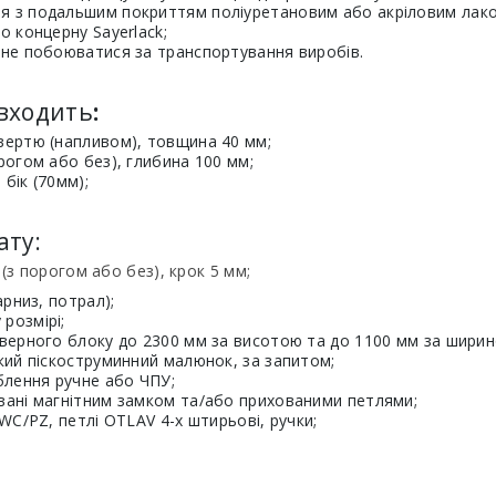
ня з подальшим покриттям поліуретановим або акріловим лак
о концерну Sayerlack;
є не побоюватися за транспортування виробів.
 входить
:
чвертю (напливом), товщина 40 мм;
рогом або без), глибина 100 мм;
бік (70мм);
ату:
 порогом або без), крок 5 мм;
арниз, потрал);
розмірі;
верного блоку до 2300 мм за висотою та до 1100 мм за ширин
кий піскоструминний малюнок, за запитом;
блення ручне або ЧПУ;
вані магнітним замком та/або прихованими петлями;
WC/PZ, петлі OTLAV 4-х штирьові, ручки;