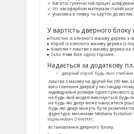
✓ багатоступінчастий процес шліфуван
✓ Усі лакофарбові матеріали італійськог
✓ упаковка в плівку та картон дозволя
У вартість дверного блоку
▸Полотно із клеєного масиву дерева з 
▸ Короб із клеєного масиву дерева (з по
▸ Комплект лиштви з масиву дерева на 1 
▸ Скло 4 мм біле одностороннє.
Надається за додаткову пл
• дверний короб будь-якої глибини (з
лиштва з масиву на другий бік (90 мм, к
виготовлення дверей у нестандартному 
індивідуальні розміри одностулкового д
на будь-якій моделі виконується будь-я
на будь-які двері може наноситися різь
будь-які двері можуть бути укомплекто
фурнітура: механізми Mediana Evolution 
Ущільнювач Deventer;
встановлення дверного блоку.