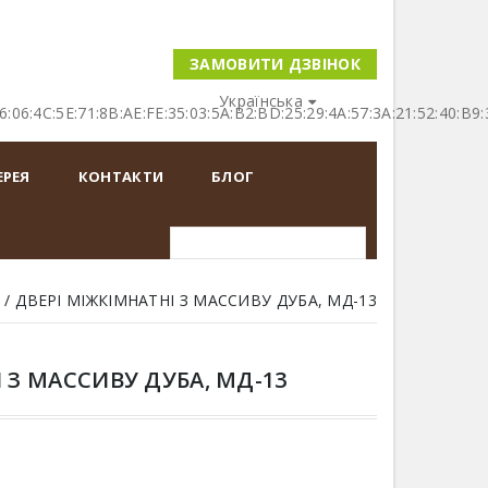
ЗАМОВИТИ ДЗВІНОК
Українська
16:06:4C:5E:71:8B:AE:FE:35:03:5A:B2:BD:25:29:4A:57:3A:21:52:40
ЕРЕЯ
КОНТАКТИ
БЛОГ
ДВЕРІ МІЖКІМНАТНІ З МАССИВУ ДУБА, MД-13
 З МАССИВУ ДУБА, MД-13