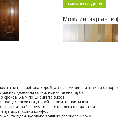
ЗАМОВИТИ ДВЕРІ
Можливі варіанти 
ок та петлі, зарізана коробка з пазами для лиштви та отворами
масиву деревини сосни, вільхи, ясена, дуба;
з кроком 5 мм по ширині та висоті;
ть процес закриття дверей легким та приємним;
ті стіни і забезпечує щільне прилягання до стіни;
зпечує додатковий комфорт;
има, та підвищує звукоізоляцію дверного блоку;